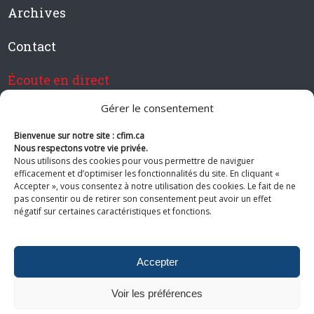
Archives
Contact
Écoute en direct
Gérer le consentement
Bienvenue sur notre site : cfim.ca
Devenir membre de CFIM
Nous respectons votre vie privée.
Nous utilisons des cookies pour vous permettre de naviguer
efficacement et d’optimiser les fonctionnalités du site. En cliquant «
Accepter », vous consentez à notre utilisation des cookies. Le fait de ne
pas consentir ou de retirer son consentement peut avoir un effet
Suivez-nous
négatif sur certaines caractéristiques et fonctions.
Accepter
Voir les préférences
© 2026 CFIM. Tous droits réservés.
Politiques de confidentialité
|
Plan