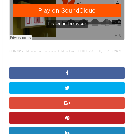
CFIM 92,7 FM La radio des Iles de la Madeleine
·
ENTREVUE – TQF-17-06-26-MICHAEL RANCOURT –