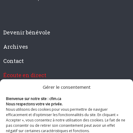
Devenir bénévole
Archives
Contact
Écoute en direct
Gérer le consentement
Bienvenue sur notre site : cfim.ca
Devenir membre de CFIM
Nous respectons votre vie privée.
Nous utilisons des cookies pour vous permettre de naviguer
efficacement et d’optimiser les fonctionnalités du site. En cliquant «
Accepter », vous consentez à notre utilisation des cookies. Le fait de ne
pas consentir ou de retirer son consentement peut avoir un effet
Suivez-nous
négatif sur certaines caractéristiques et fonctions.