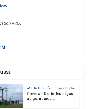
ives
ication ARCQ
FIM
ussi
ACTUALITES
Économie
Emploi
•
•
Grève à l’Unité: les négos
au point mort...