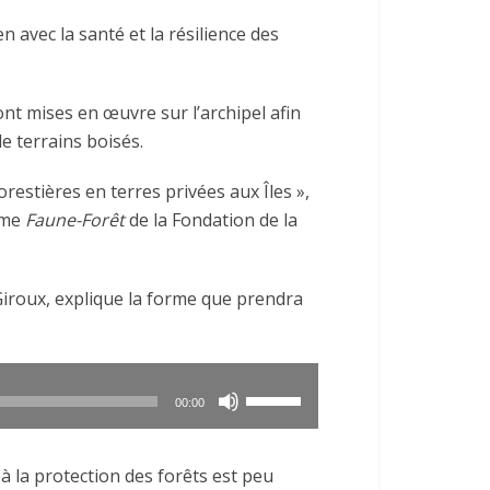
 avec la santé et la résilience des
nt mises en œuvre sur l’archipel afin
de terrains boisés.
forestières en terres privées aux Îles »,
mme
Faune-Forêt
de la Fondation de la
 Giroux, explique la forme que prendra
Utilisez
00:00
les
flèches
à la protection des forêts est peu
haut/bas