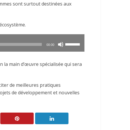
ommes sont surtout destinées aux
pour
augmenter
ou
’écosystème.
diminuer
le
volume.
Utilisez
00:00
les
flèches
 la main d’œuvre spécialisée qui sera
haut/bas
pour
augmenter
iter de meilleures pratiques
ou
ojets de développement et nouvelles
diminuer
le
volume.