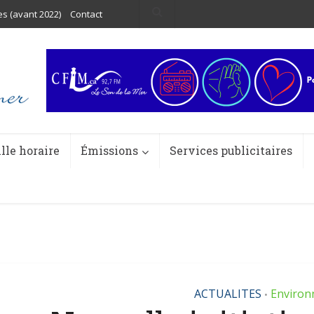
es (avant 2022)
Contact
ille horaire
Émissions
Services publicitaires
ACTUALITES
Environ
•