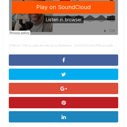
CFIM 92,7 FM La radio des Iles de la Madeleine
·
CI-2025-01-20-CFIM accueille Olivier Caron à la salle des nouvelles