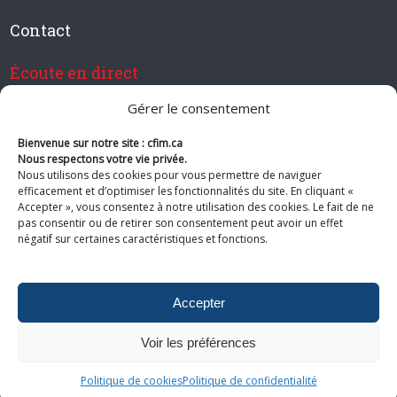
Contact
Écoute en direct
Gérer le consentement
Bienvenue sur notre site : cfim.ca
Devenir membre de CFIM
Nous respectons votre vie privée.
Nous utilisons des cookies pour vous permettre de naviguer
efficacement et d’optimiser les fonctionnalités du site. En cliquant «
Accepter », vous consentez à notre utilisation des cookies. Le fait de ne
pas consentir ou de retirer son consentement peut avoir un effet
Suivez-nous
négatif sur certaines caractéristiques et fonctions.
Accepter
Voir les préférences
© 2026 CFIM. Tous droits réservés.
Politiques de confidentialité
|
Plan
du site
Politique de cookies
Politique de confidentialité