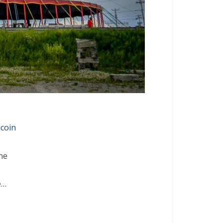
ucoin
ne
e…