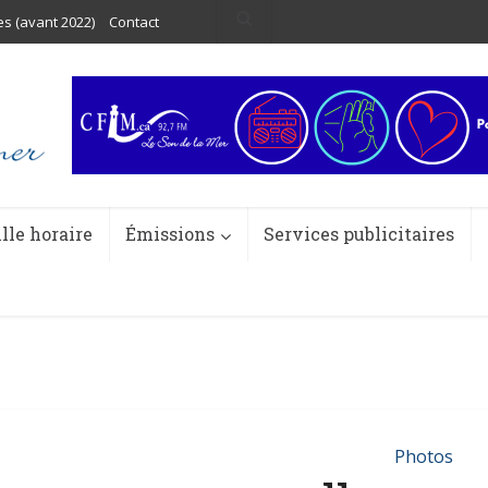
es (avant 2022)
Contact
ille horaire
Émissions
Services publicitaires
Photos