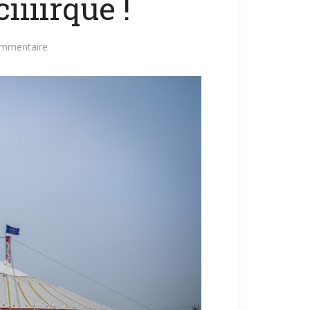
iiiirque !
ommentaire