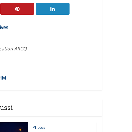
ives
ication ARCQ
FIM
ussi
Photos