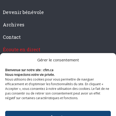
Devenir bénévole
Archives
Contact
Écoute en direct
Gérer le consentement
Bienvenue sur notre site : cfim.ca
Devenir membre de CFIM
Nous respectons votre vie privée.
Nous utilisons des cookies pour vous permettre de naviguer
efficacement et d’optimiser les fonctionnalités du site. En cliquant «
Accepter », vous consentez à notre utilisation des cookies. Le fait de ne
pas consentir ou de retirer son consentement peut avoir un effet
Suivez-nous
négatif sur certaines caractéristiques et fonctions.