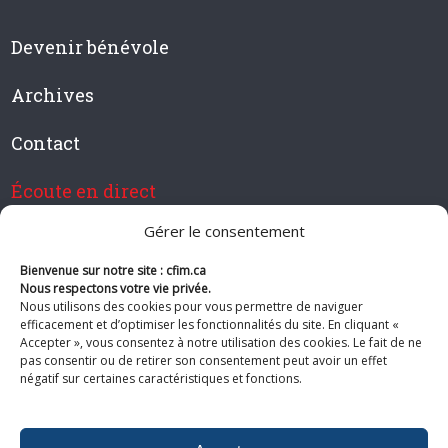
Devenir bénévole
Archives
Contact
Écoute en direct
Gérer le consentement
Bienvenue sur notre site : cfim.ca
Devenir membre de CFIM
Nous respectons votre vie privée.
Nous utilisons des cookies pour vous permettre de naviguer
efficacement et d’optimiser les fonctionnalités du site. En cliquant «
Accepter », vous consentez à notre utilisation des cookies. Le fait de ne
pas consentir ou de retirer son consentement peut avoir un effet
Suivez-nous
négatif sur certaines caractéristiques et fonctions.