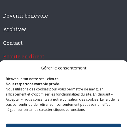
Devenir bénévole
Archives
Contact
Écoute en direct
Gérer le consentement
Bienvenue sur notre site : cfim.ca
Devenir membre de CFIM
Nous respectons votre vie privée.
Nous utilisons des cookies pour vous permettre de naviguer
efficacement et d’optimiser les fonctionnalités du site. En cliquant «
Accepter », vous consentez à notre utilisation des cookies. Le fait de ne
pas consentir ou de retirer son consentement peut avoir un effet
Suivez-nous
négatif sur certaines caractéristiques et fonctions.