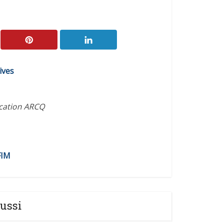
ives
ication ARCQ
FIM
ussi