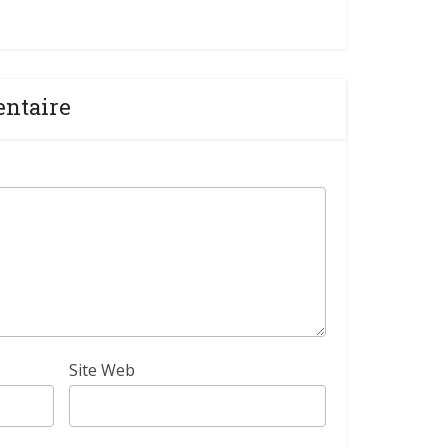
entaire
Site Web