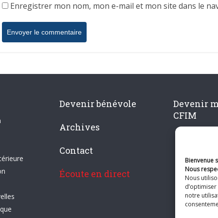
Enregistrer mon nom, mon e-mail et mon site dans le n
Devenir bénévole
Devenir 
CFIM
n
Archives
Contact
térieure
Bienvenue su
Nous respec
on
Écoute en direct
Nous utilis
d’optimiser 
notre utilis
elles
consentement
ique