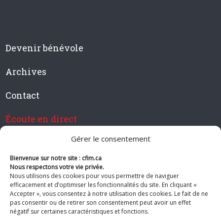
Devenir bénévole
Archives
Contact
Écoute en direct
Gérer le consentement
Bienvenue sur notre site : cfim.ca
Devenir membre de CFIM
Nous respectons votre vie privée.
Nous utilisons des cookies pour vous permettre de naviguer
efficacement et d’optimiser les fonctionnalités du site. En cliquant «
Accepter », vous consentez à notre utilisation des cookies. Le fait de ne
pas consentir ou de retirer son consentement peut avoir un effet
Suivez-nous
négatif sur certaines caractéristiques et fonctions.