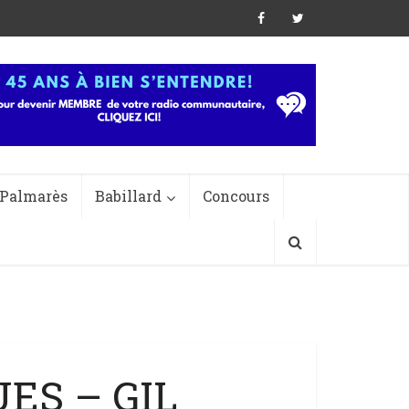
Palmarès
Babillard
Concours
UES – GIL