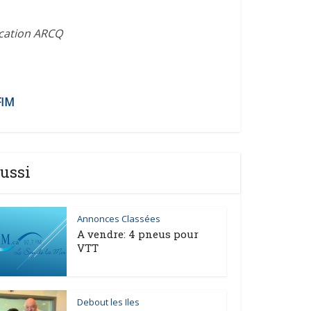
volume.
ication ARCQ
FIM
ussi
Annonces Classées
A vendre: 4 pneus pour
VTT
Debout les Iles