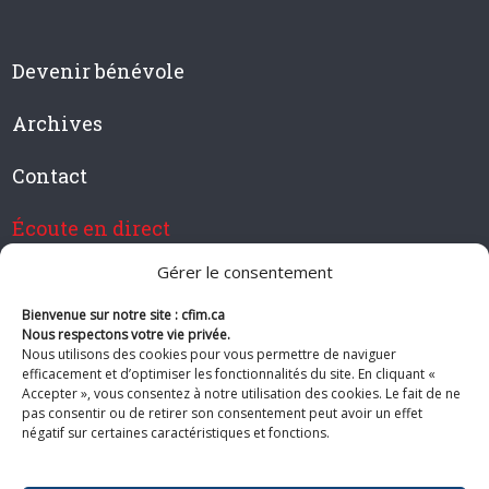
Devenir bénévole
Archives
Contact
Écoute en direct
Gérer le consentement
Bienvenue sur notre site : cfim.ca
Devenir membre de CFIM
Nous respectons votre vie privée.
Nous utilisons des cookies pour vous permettre de naviguer
efficacement et d’optimiser les fonctionnalités du site. En cliquant «
Accepter », vous consentez à notre utilisation des cookies. Le fait de ne
pas consentir ou de retirer son consentement peut avoir un effet
Suivez-nous
négatif sur certaines caractéristiques et fonctions.