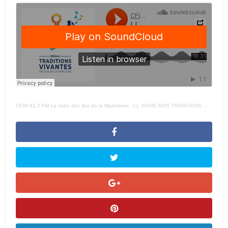
CFIM 92,7 FM La radio des Iles de la Madeleine
·
LL VIVRE NOS TRADITIONS Esther NDT Court – 14 MAI 2024 –