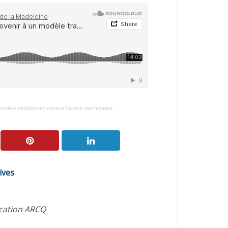
modèle traditionnel menace l`avenir des femmes
ives
ication ARCQ