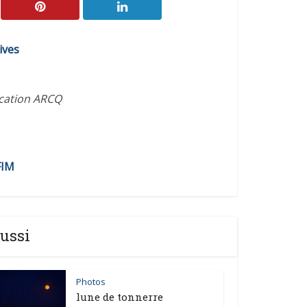
ives
ication ARCQ
FIM
ussi
Photos
lune de tonnerre