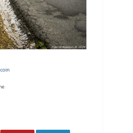
ucoin
ne