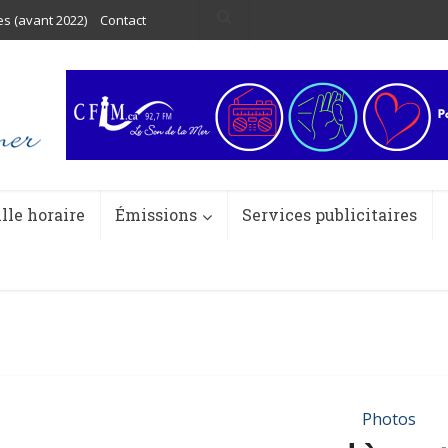
es (avant 2022)
Contact
ille horaire
Émissions
Services publicitaires
Photos