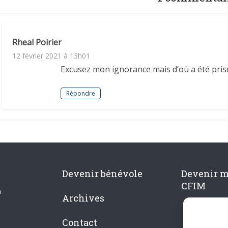
Rheal Poirier
12 février 2021 à 13h01
Excusez mon ignorance mais d’où a été prise
Répondre
Devenir bénévole
Devenir 
CFIM
n
Archives
Contact