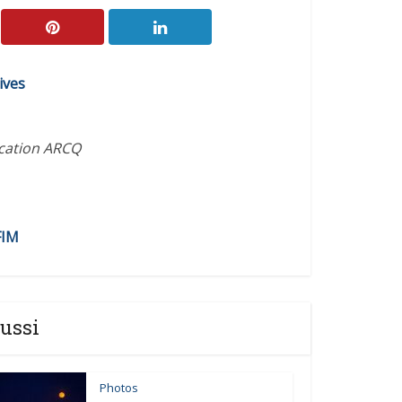
ives
ication ARCQ
FIM
ussi
Photos