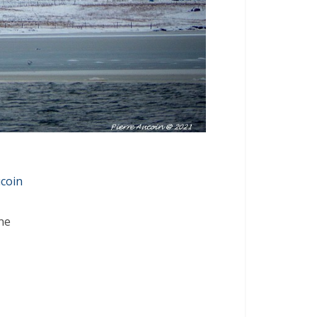
ucoin
ne