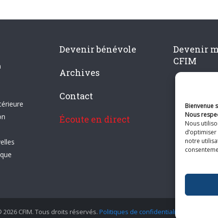
Devenir bénévole
Devenir 
CFIM
n
Archives
Contact
térieure
Bienvenue su
Nous respec
on
Écoute en direct
Nous utilis
d’optimiser 
notre utilis
elles
consentement
ique
 2026 CFIM. Tous droits réservés.
Politiques de confidentialité
|
Plan du si