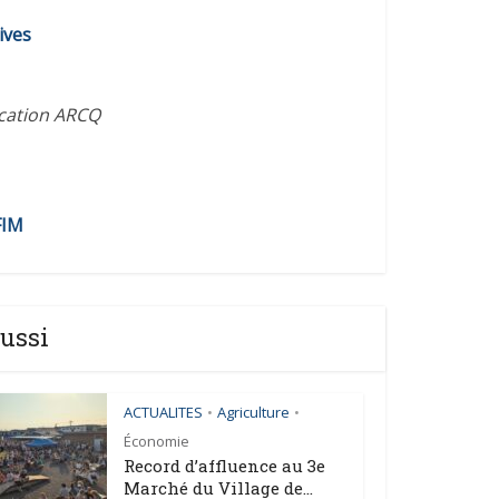
diminuer
ives
le
volume.
ication ARCQ
FIM
ussi
ACTUALITES
Agriculture
•
•
Économie
Record d’affluence au 3e
Marché du Village de...