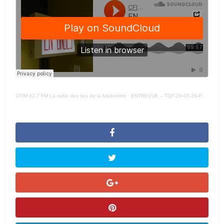
CFIM 92,7 FM La radio des Iles de la Madeleine
·
ENTREVUE – TQF-29-05-26-PROG VIEUX TREUIL –