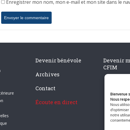
Enregistrer mon nom, mon e-mail et mon site dans le n
Devenir bénévole
Devenir 
CFIM
n
Archives
Contact
térieure
Bienvenue su
Nous respec
on
Écoute en direct
Nous utilis
d’optimiser 
notre utilis
elles
consentement
ique