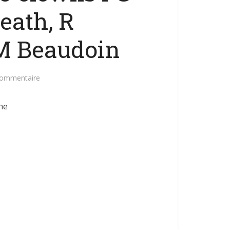
eath, R
M Beaudoin
commentaire
ne