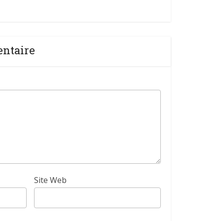
entaire
Site Web