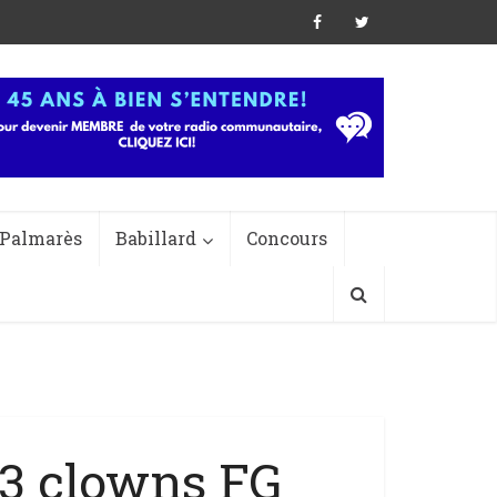
Palmarès
Babillard
Concours
3 clowns FG