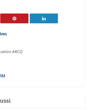
ives
ication ARCQ
FIM
ussi