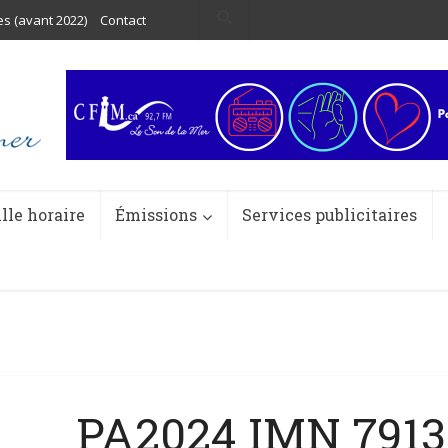
es (avant 2022)
Contact
ille horaire
Émissions
Services publicitaires
PA2024 IMN 7913