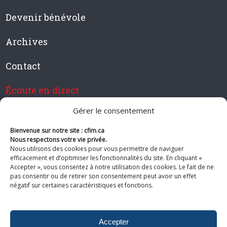
Devenir bénévole
Archives
Contact
Écoute en direct
Gérer le consentement
Bienvenue sur notre site : cfim.ca
Devenir membre de CFIM
Nous respectons votre vie privée.
Nous utilisons des cookies pour vous permettre de naviguer
efficacement et d’optimiser les fonctionnalités du site. En cliquant «
Accepter », vous consentez à notre utilisation des cookies. Le fait de ne
pas consentir ou de retirer son consentement peut avoir un effet
Suivez-nous
négatif sur certaines caractéristiques et fonctions.
Accepter