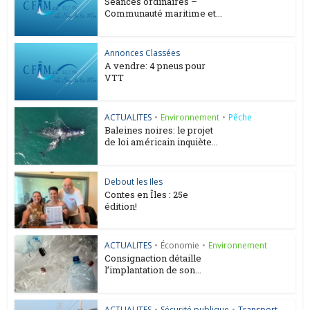
Séances ordinaires –
Communauté maritime et...
Annonces Classées
A vendre: 4 pneus pour
VTT
ACTUALITES
•
Environnement
•
Pêche
Baleines noires: le projet
de loi américain inquiète...
Debout les Iles
Contes en Îles : 25e
édition!
ACTUALITES
•
Économie
•
Environnement
Consignaction détaille
l’implantation de son...
ACTUALITES
•
Sécurité publique
•
Transport