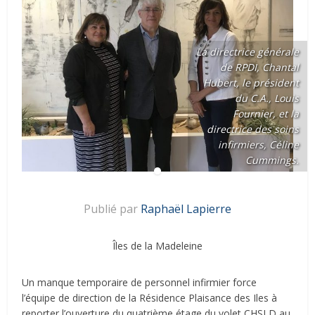
La directrice générale
de RPDI, Chantal
Hubert, le président
du C.A., Louis
Fournier, et la
directrice des soins
infirmiers, Céline
Cummings.
Publié par
Raphaël Lapierre
Îles de la Madeleine
Un manque temporaire de personnel infirmier force
l’équipe de direction de la Résidence Plaisance des Iles à
reporter l’ouverture du quatrième étage du volet CHSLD au