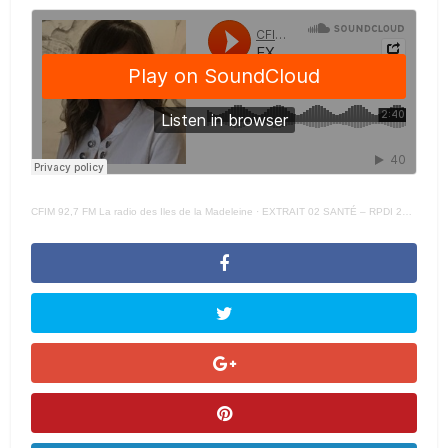
CFIM 92,7 FM La radio des Iles de la Madeleine
·
EXTRAIT 02 SANTÉ – RPDI 28 – 05 – 21 –