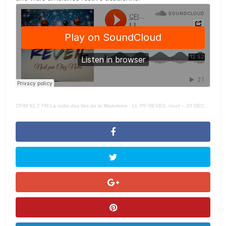
CFIM 92,7 FM La radio des Iles de la Madeleine
·
LL PP REVEIL court – 20 DECEMBRE 2024 –