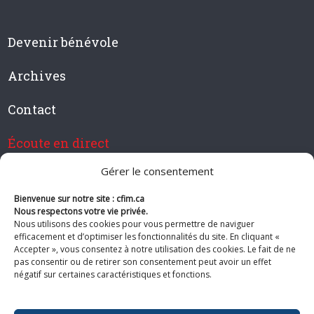
Devenir bénévole
Archives
Contact
Écoute en direct
Gérer le consentement
Bienvenue sur notre site : cfim.ca
Devenir membre de CFIM
Nous respectons votre vie privée.
Nous utilisons des cookies pour vous permettre de naviguer
efficacement et d’optimiser les fonctionnalités du site. En cliquant «
Accepter », vous consentez à notre utilisation des cookies. Le fait de ne
pas consentir ou de retirer son consentement peut avoir un effet
Suivez-nous
négatif sur certaines caractéristiques et fonctions.