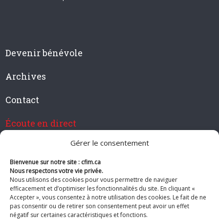
Devenir bénévole
Archives
Contact
Écoute en direct
Gérer le consentement
Bienvenue sur notre site : cfim.ca
Devenir membre de CFIM
Nous respectons votre vie privée.
Nous utilisons des cookies pour vous permettre de naviguer
efficacement et d’optimiser les fonctionnalités du site. En cliquant «
Accepter », vous consentez à notre utilisation des cookies. Le fait de ne
pas consentir ou de retirer son consentement peut avoir un effet
Suivez-nous
négatif sur certaines caractéristiques et fonctions.