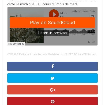
cette île mythique… au cours du mois de mars.
CFIM 92,7 FM La radio des Iles de la Madeleine
·
LL MUSÉE DE LA MER Rocher – Aux – Oiseaux Court – 4 MARS 2024 –