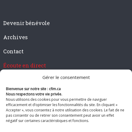
Devenir bénévole
Archives
Contact
Écoute en direct
Gérer le consentement
Bienvenue sur notre site : cfim.ca
Devenir membre de CFIM
Nous respectons votre vie privée.
Nous utilisons des cookies pour vous permettre de naviguer
efficacement et d’optimiser les fonctionnalités du site. En cliquant «
Accepter », vous consentez à notre utilisation des cookies. Le fait de ne
pas consentir ou de retirer son consentement peut avoir un effet
Suivez-nous
négatif sur certaines caractéristiques et fonctions.