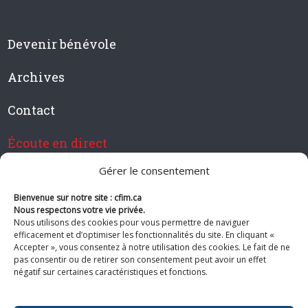
Devenir bénévole
Archives
Contact
Écoute en direct
Gérer le consentement
Bienvenue sur notre site : cfim.ca
Devenir membre de CFIM
Nous respectons votre vie privée.
Nous utilisons des cookies pour vous permettre de naviguer
efficacement et d’optimiser les fonctionnalités du site. En cliquant «
Accepter », vous consentez à notre utilisation des cookies. Le fait de ne
pas consentir ou de retirer son consentement peut avoir un effet
Suivez-nous
négatif sur certaines caractéristiques et fonctions.