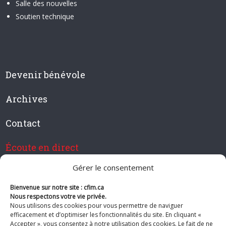
Salle des nouvelles
Soutien technique
Devenir bénévole
Archives
Contact
Écoute en direct
Gérer le consentement
Bienvenue sur notre site : cfim.ca
Devenir membre de CFIM
Nous respectons votre vie privée.
Nous utilisons des cookies pour vous permettre de naviguer
efficacement et d’optimiser les fonctionnalités du site. En cliquant «
Accepter », vous consentez à notre utilisation des cookies. Le fait de ne