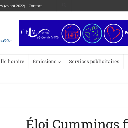
es (avant 2022)
Contact
ille horaire
Émissions
Services publicitaires
Éloi Cummings fi