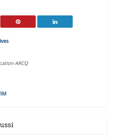
ives
ication ARCQ
FIM
ussi