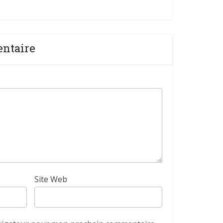
entaire
Site Web