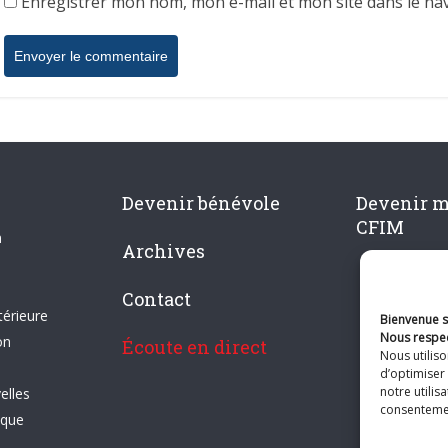
Enregistrer mon nom, mon e-mail et mon site dans le n
Devenir bénévole
Devenir 
CFIM
n
Archives
Contact
térieure
Bienvenue su
Nous respec
on
Écoute en direct
Nous utilis
d’optimiser 
notre utilis
elles
consentement
ique