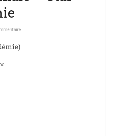
ie
ommentaire
adémie)
ne