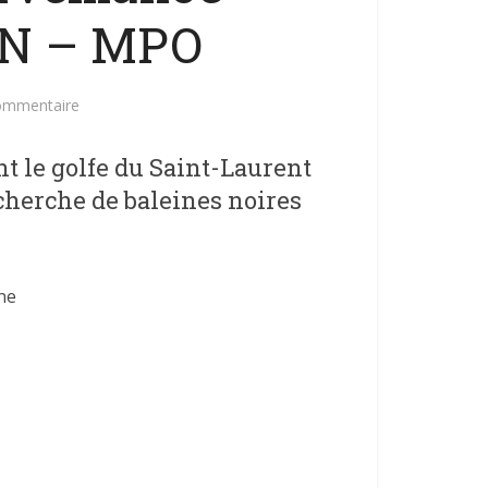
AN – MPO
commentaire
t le golfe du Saint-Laurent
echerche de baleines noires
ne