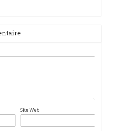
entaire
Site Web