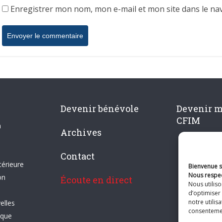
Enregistrer mon nom, mon e-mail et mon site dans le n
Devenir bénévole
Devenir 
CFIM
n
Archives
Contact
térieure
Bienvenue su
Nous respec
on
Écoute en direct
Nous utilis
d’optimiser 
notre utilis
elles
consentement
ique