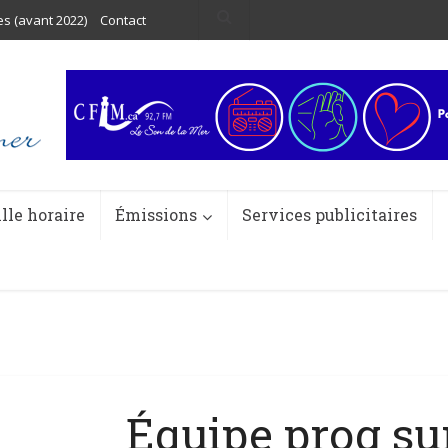
es (avant 2022)
Contact
ille horaire
Émissions
Services publicitaires
Équipe prog su