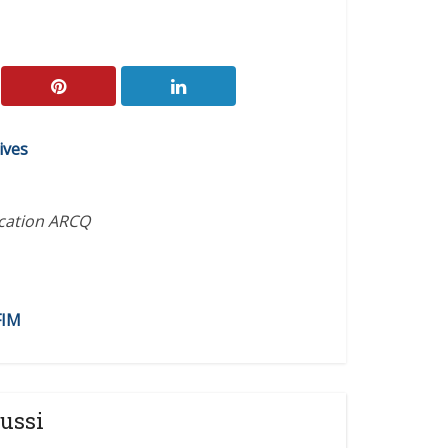
ives
ication ARCQ
FIM
ussi