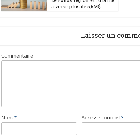
Le Fonds région et ruralité
a versé plus de 5,5M$...
Laisser un comm
Commentaire
Nom
*
Adresse courriel
*