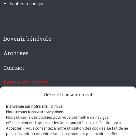
Soutien technique
Devenir bénévole
Archives
Contact
Écoute en direct
Gérer le consentement
Bienvenue sur notre site : cfim.ca
Devenir membre de CFIM
Nous respectons votre vie privée.
Nous utilisons des cookies pour vous permettre de naviguer
efficacement et d’optimiser les fonctionnalités du site. En cliquant «
Accepter », vous consentez à notre utilisation des cookies. Le fait de ne
pas consentir ou de retirer son consentement peut avoir un effet