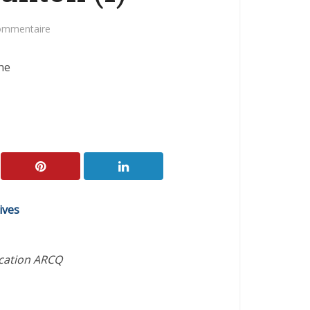
commentaire
ne
ives
ication ARCQ