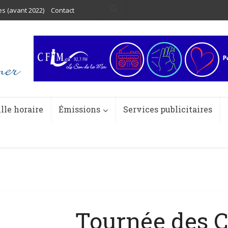
es (avant 2022)
Contact
ille horaire
Émissions
Services publicitaires
Tournée des C