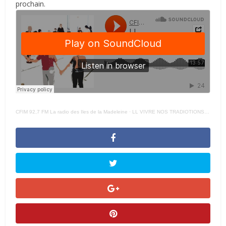
prochain.
CFIM 92,7 FM La radio des Iles de la Madeleine
·
LL VIVRE NOS TRADIOTIONS Reveillez Court – 17 JANVIER 2023 –