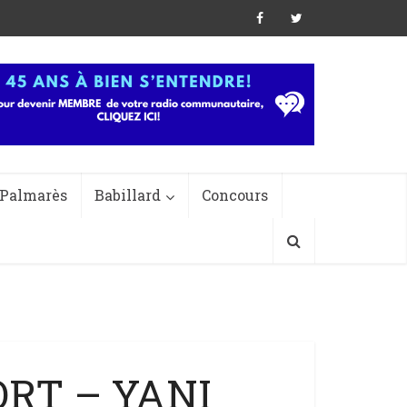
Palmarès
Babillard
Concours
ORT – YANI