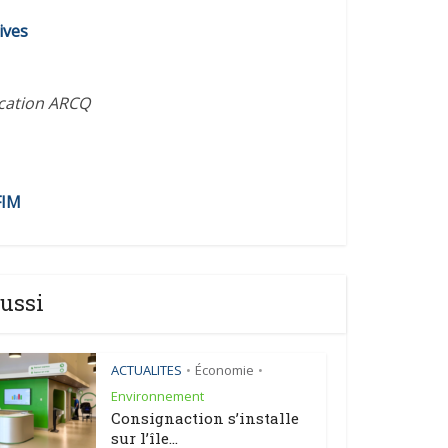
diminuer
ives
le
volume.
ication ARCQ
FIM
ussi
ACTUALITES
Économie
•
•
Environnement
Consignaction s’installe
sur l’île...