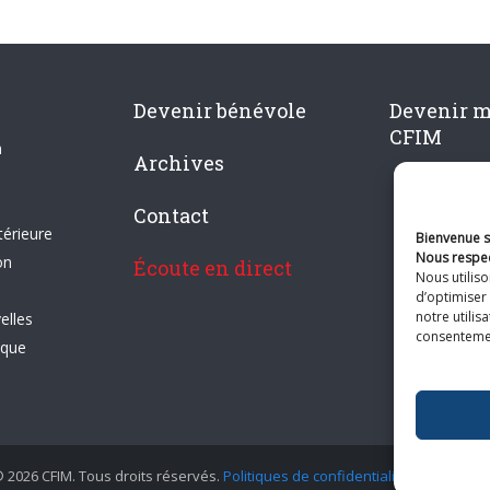
Devenir bénévole
Devenir 
CFIM
n
Archives
Contact
térieure
Bienvenue su
Nous respec
on
Écoute en direct
Nous utilis
d’optimiser 
notre utilis
elles
consentement
ique
 2026 CFIM. Tous droits réservés.
Politiques de confidentialité
|
Plan du si