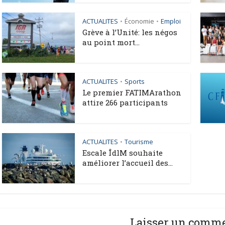
ACTUALITES
Économie
Emploi
•
•
Grève à l’Unité: les négos
au point mort...
ACTUALITES
Sports
•
Le premier FATIMArathon
attire 266 participants
ACTUALITES
Tourisme
•
Escale ÎdlM souhaite
améliorer l’accueil des...
Laisser un comm