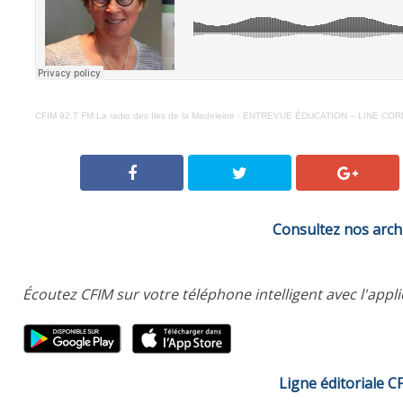
CFIM 92,7 FM La radio des Iles de la Madeleine
·
ENTREVUE ÉDUCATION – LINE CORMI
Consultez nos arch
Écoutez CFIM sur votre téléphone intelligent avec l'appl
Ligne éditoriale C