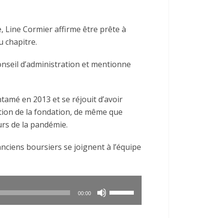
augmenter
ou
, Line Cormier affirme être prête à
diminuer
 chapitre.
le
volume.
conseil d’administration et mentionne
amé en 2013 et se réjouit d’avoir
ution de la fondation, de même que
urs de la pandémie.
’anciens boursiers se joignent à l’équipe
Utilisez
00:00
les
flèches