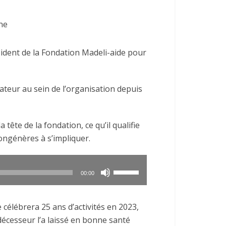
ne
ident de la Fondation Madeli-aide pour
rateur au sein de l’organisation depuis
 tête de la fondation, ce qu’il qualifie
ngénères à s’impliquer.
Utilisez
00:00
les
flèches
célébrera 25 ans d’activités en 2023,
haut/bas
décesseur l’a laissé en bonne santé
pour