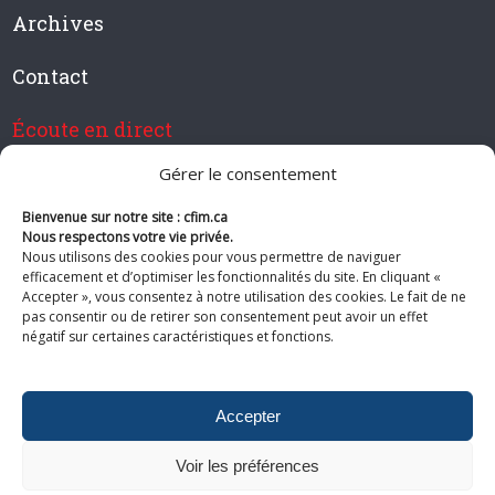
Archives
Contact
Écoute en direct
Gérer le consentement
Bienvenue sur notre site : cfim.ca
Devenir membre de CFIM
Nous respectons votre vie privée.
Nous utilisons des cookies pour vous permettre de naviguer
efficacement et d’optimiser les fonctionnalités du site. En cliquant «
Accepter », vous consentez à notre utilisation des cookies. Le fait de ne
pas consentir ou de retirer son consentement peut avoir un effet
Suivez-nous
négatif sur certaines caractéristiques et fonctions.
Accepter
Voir les préférences
© 2026 CFIM. Tous droits réservés.
Politiques de confidentialité
|
Plan