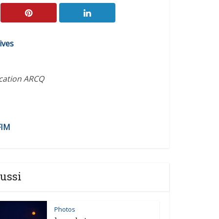
ives
ication ARCQ
FIM
ussi
Photos