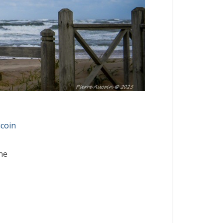
ucoin
ne