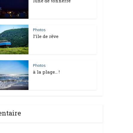
lune de tonnerre
Photos
l’île de rêve
Photos
à la plage… !
entaire