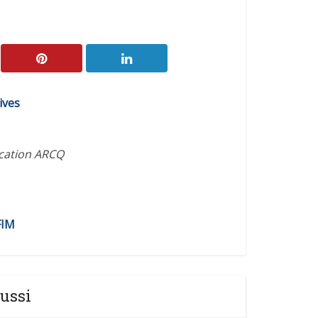
ives
ication ARCQ
FIM
ussi