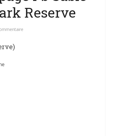
Park Reserve
commentaire
erve)
ne