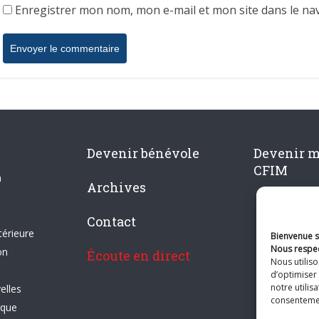
Enregistrer mon nom, mon e-mail et mon site dans le n
Devenir bénévole
Devenir 
CFIM
n
Archives
Contact
térieure
Bienvenue su
Nous respec
on
Écoute en direct
Nous utilis
d’optimiser 
notre utilis
elles
consentement
ique