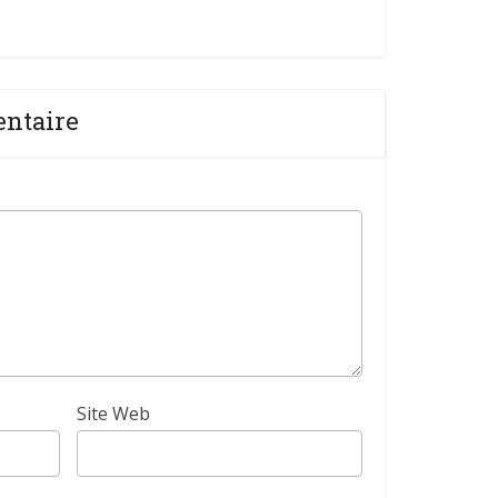
entaire
Site Web