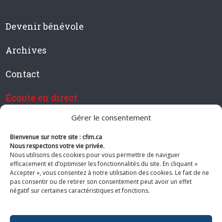
Devenir bénévole
Archives
Contact
Écoute en direct
Gérer le consentement
Bienvenue sur notre site : cfim.ca
Devenir membre de CFIM
Nous respectons votre vie privée.
Nous utilisons des cookies pour vous permettre de naviguer
efficacement et d’optimiser les fonctionnalités du site. En cliquant «
Accepter », vous consentez à notre utilisation des cookies. Le fait de ne
pas consentir ou de retirer son consentement peut avoir un effet
Suivez-nous
négatif sur certaines caractéristiques et fonctions.