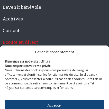
Devenir bénévole
Archives
Contact
Écoute en direct
Gérer le consentement
Bienvenue sur notre site : cfim.ca
Devenir membre de CFIM
Nous respectons votre vie privée.
Nous utilisons des cookies pour vous permettre de naviguer
efficacement et d’optimiser les fonctionnalités du site. En cliquant «
Accepter », vous consentez à notre utilisation des cookies. Le fait de ne
pas consentir ou de retirer son consentement peut avoir un effet
Suivez-nous
négatif sur certaines caractéristiques et fonctions.
Accepter