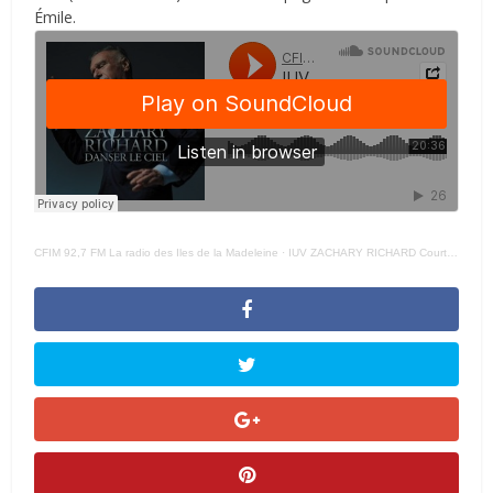
Émile.
CFIM 92,7 FM La radio des Iles de la Madeleine
·
IUV ZACHARY RICHARD Court – 26 AOUT 2022 –