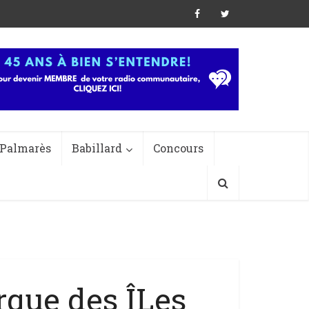
Palmarès
Babillard
Concours
irque des ÎLes