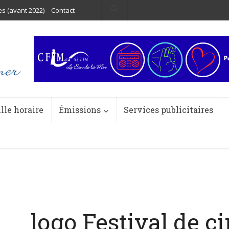
es (avant 2022)
Contact
ille horaire
Émissions
Services publicitaires
logo Festival de c