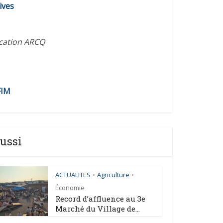
ives
ication ARCQ
FIM
ussi
ACTUALITES
Agriculture
•
•
Économie
Record d’affluence au 3e
Marché du Village de...