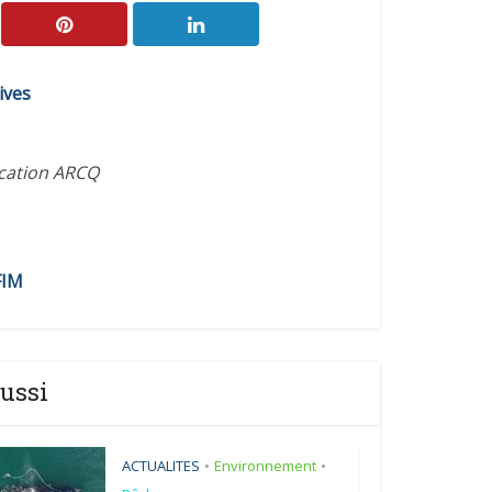
ives
ication ARCQ
FIM
ussi
ACTUALITES
Environnement
•
•