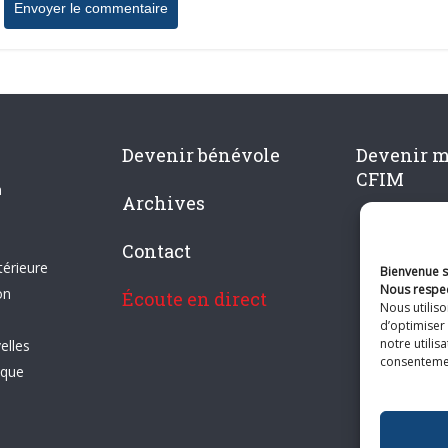
Devenir bénévole
Devenir 
CFIM
n
Archives
Contact
térieure
Bienvenue su
Nous respec
on
Écoute en direct
Nous utilis
d’optimiser 
notre utilis
elles
consentement
ique