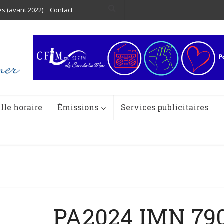
es (avant 2022)
Contact
ille horaire
Émissions
Services publicitaires
PA2024 IMN 79