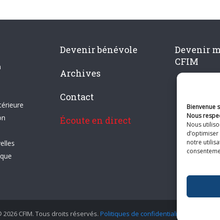
Devenir bénévole
Devenir 
CFIM
n
Archives
Contact
térieure
Bienvenue su
Nous respec
on
Écoute en direct
Nous utilis
d’optimiser 
notre utilis
elles
consentement
ique
 2026 CFIM. Tous droits réservés.
Politiques de confidentialité
|
Plan du si