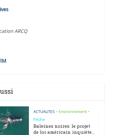
diminuer
ives
le
volume.
ication ARCQ
FIM
ussi
ACTUALITES
Environnement
•
•
Pêche
Baleines noires: le projet
de loi américain inquiète...