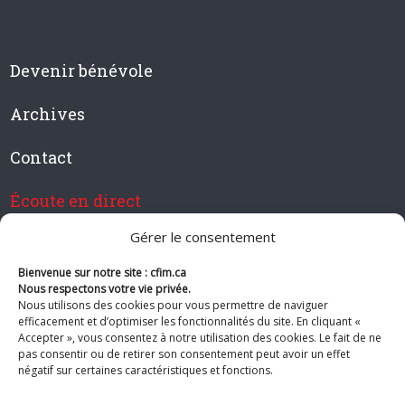
Devenir bénévole
Archives
Contact
Écoute en direct
Gérer le consentement
Bienvenue sur notre site : cfim.ca
Devenir membre de CFIM
Nous respectons votre vie privée.
Nous utilisons des cookies pour vous permettre de naviguer
efficacement et d’optimiser les fonctionnalités du site. En cliquant «
Accepter », vous consentez à notre utilisation des cookies. Le fait de ne
pas consentir ou de retirer son consentement peut avoir un effet
Suivez-nous
négatif sur certaines caractéristiques et fonctions.