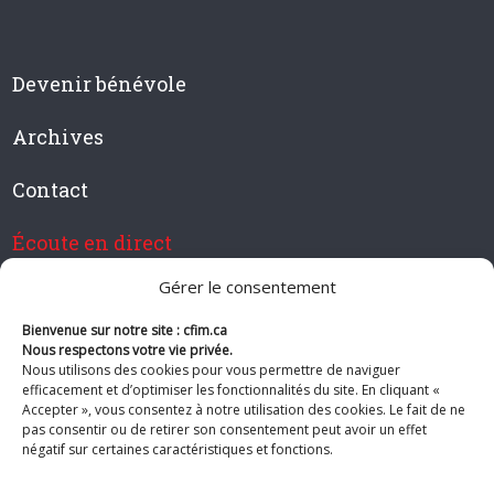
Devenir bénévole
Archives
Contact
Écoute en direct
Gérer le consentement
Bienvenue sur notre site : cfim.ca
Devenir membre de CFIM
Nous respectons votre vie privée.
Nous utilisons des cookies pour vous permettre de naviguer
efficacement et d’optimiser les fonctionnalités du site. En cliquant «
Accepter », vous consentez à notre utilisation des cookies. Le fait de ne
pas consentir ou de retirer son consentement peut avoir un effet
Suivez-nous
négatif sur certaines caractéristiques et fonctions.