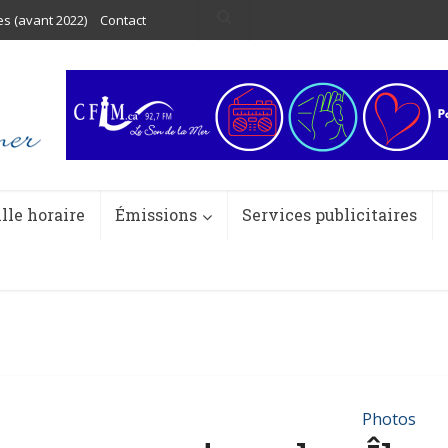
es (avant 2022)
Contact
ille horaire
Émissions
Services publicitaires
Photos