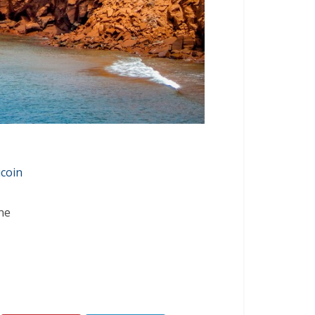
ucoin
ne