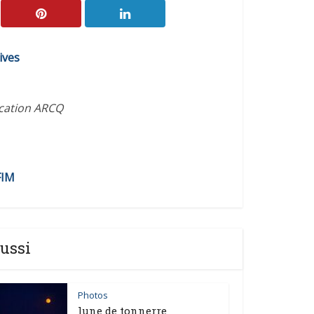
ives
ication ARCQ
FIM
ussi
Photos
lune de tonnerre