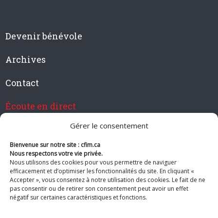
Devenir bénévole
Archives
Contact
Écoute en direct
Gérer le consentement
Bienvenue sur notre site : cfim.ca
Devenir membre de CFIM
Nous respectons votre vie privée.
Nous utilisons des cookies pour vous permettre de naviguer
efficacement et d’optimiser les fonctionnalités du site. En cliquant «
Accepter », vous consentez à notre utilisation des cookies. Le fait de ne
pas consentir ou de retirer son consentement peut avoir un effet
Suivez-nous
négatif sur certaines caractéristiques et fonctions.