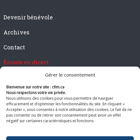
Devenir bénévole
Archives
Contact
Écoute en direct
Gérer le consentement
Bienvenue sur notre site : cfim.ca
Devenir membre de CFIM
Nous respectons votre vie privée.
Nous utilisons des cookies pour vous permettre de naviguer
efficacement et d’optimiser les fonctionnalités du site. En cliquant «
Accepter », vous consentez à notre utilisation des cookies. Le fait de ne
pas consentir ou de retirer son consentement peut avoir un effet
Suivez-nous
négatif sur certaines caractéristiques et fonctions.