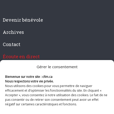
Devenir bénévole
Archives
Contact
Écoute en direct
Gérer le consentement
Bienvenue sur notre site : cfim.ca
Devenir membre de CFIM
Nous respectons votre vie privée.
Nous utilisons des cookies pour vous permettre de naviguer
efficacement et d’optimiser les fonctionnalités du site. En cliquant «
Accepter », vous consentez à notre utilisation des cookies. Le fait de ne
pas consentir ou de retirer son consentement peut avoir un effet
Suivez-nous
négatif sur certaines caractéristiques et fonctions.